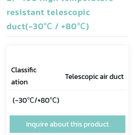
resistant telescopic
duct(-30℃ / +80℃)
Classific
Telescopic air duct
ation
(-30℃/+80℃)
Inquire about this product