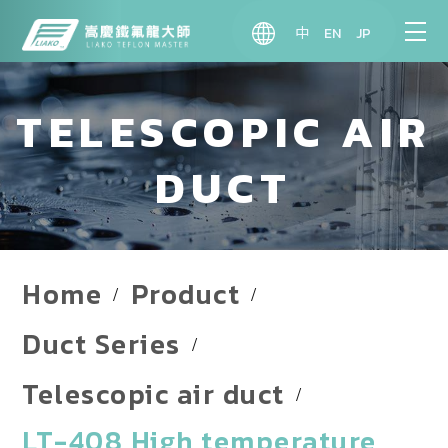
中
EN
JP
TELESCOPIC AIR
DUCT
Home
Product
Duct Series
Telescopic air duct
LT-408 High temperature