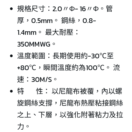
規格尺寸：2.0〃Ф- 16〃Ф。管
厚，0.5mm。 鋼絲，0.8-
1.4mm。 最大耐壓：
350MMWG。
溫度範圍：長期使用約-30℃至
+80℃，瞬間溫度約為100℃。 流
速：30M/S。
特 性： 以尼龍布被覆，內以螺
旋鋼絲支撐，尼龍布熱壓粘接鋼絲
之上、下層，以強化附著粘力及拉
力。