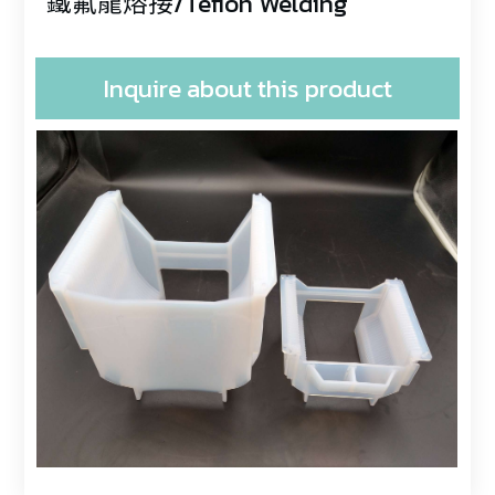
鐵氟龍熔接/Teflon Welding
Inquire about this product