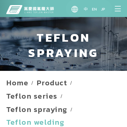
中
EN
JP
TEFLON
SPRAYING
Home
Product
Teflon series
Teflon spraying
Teflon welding