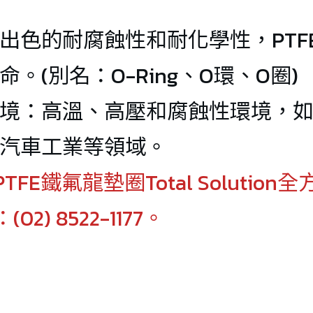
LT-463 High 
出色的耐腐蝕性和耐化學性，PTF
temperature 
命。(別名：O-Ring、O環、
resistant inner 
境：高溫、高壓和腐蝕性環境，
clamp air 
duct(-70℃/+3
汽車工業等領域。
00℃) 
TFE鐵氟龍墊圈Total Soluti
2) 8522-1177。
LT-464 
Composite 
aluminum foil 