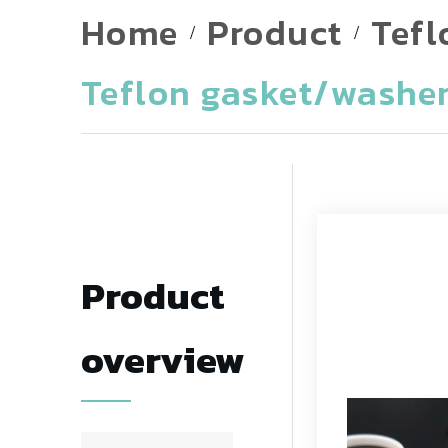
Related 
Home
Product
Tefl
Certification
Teflon gasket/washe
Product
overview