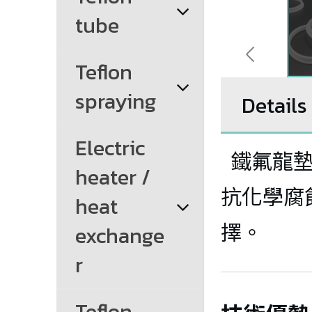
tube
Teflon 
spraying
Details
Electric 
鐵氟龍墊
heater / 
抗化學腐
heat 
擇。
exchange
r
Teflon 