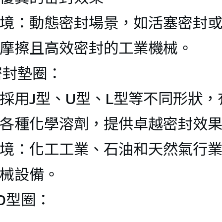
LT-455 
境：動態密封場景，如活塞密封
Aluminum 
摩擦且高效密封的工業機械。
exhaust duct
密封墊圈：
LT-460 High 
採用J型、U型、L型等不同形狀
temperature 
和各種化學溶劑，提供卓越密封
resistant 
境：化工工業、石油和天然氣行
ventilation 
下的機械設
duct(-60℃/+6
PTFE 
00℃) 