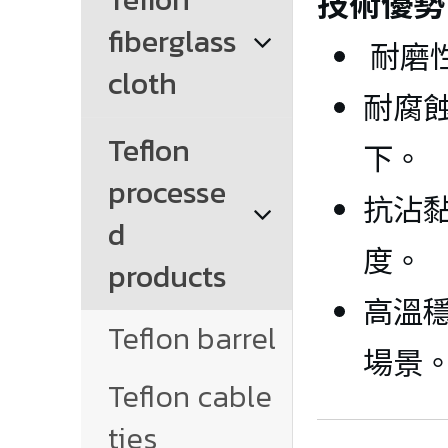
技術優勢
fiberglass 
耐磨
cloth
耐腐
Teflon 
下。
processe
抗沾
d 
度。
products
高溫
Teflon barrel
場景
Teflon cable 
ties