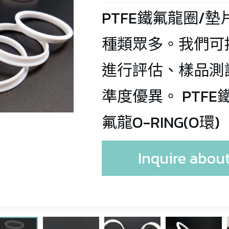
resistant 
Teflon film ta
duct(-70°C/+3
PTFE鐵氟龍圈/
Teflon 
Teflon 
Teflon test 
EPDM 
telescopic 
00°C) 
種類眾多。我們可
Teflon 
insulation 
fiberglass 
tube
Knowledge 
duct(-30℃ / 
gasket/washe
sleeve/capilla
cloth-food 
進行評估、樣品測
Base
LT-427 
+80℃) 
Teflon 
y
special
準度優異。 PTFE
Aluminum foil 
Teflon 
tweezers
LT-409 Nylon 
high 
氟龍O-RING(O環)
BELLOW/Tele
Teflon bellows
air 
temperature 
copic tube
duct(-30℃/+1
Inquire about
Teflon 
resistant 
00℃) 
Teflon 
stainless steel
insulation air 
foam/fireproof
braided hose
LT-410 High 
duct 
elastic belt