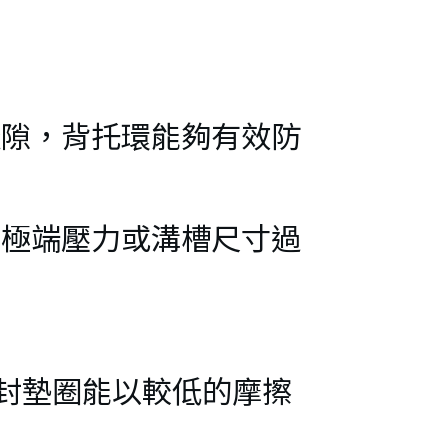
縫隙，背托環能夠有效防
受極端壓力或溝槽尺寸過
。
封墊圈能以較低的摩擦