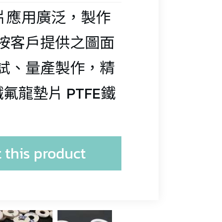
pe
墊片應用廣泛，製作
按客戶提供之圖面
r
r
試、量產製作，精
鐵氟龍墊片 PTFE鐵
s
 this product
 
 