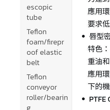
escopic 
應用環
tube
要求低
Teflon 
唇型
foam/firepr
特色：
oof elastic 
重油
belt
應用環
Teflon 
conveyor 
roller/bearin
g