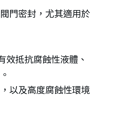
或閥門密封，尤其適用於
，有效抵抗腐蝕性液體、
效果。
業，以及高度腐蝕性環境
備。
O型圈：