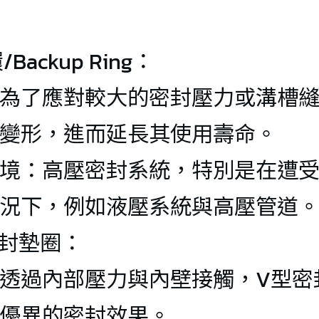
temperature 
temperature 
resistant air 
resistant air 
Backup Ring：
duct(-70°C/+10
duct(-30℃/+1
為了應對較大的密封壓力或溝槽
00°C) 
00℃) 
變形，進而延長其使用壽命。
LT-450 High 
境：高壓密封系統，特別是在遭
temperature 
況下，例如液壓系統與高壓管道
resistant air 
密封墊圈：
duct(-60℃/+5
透過內部壓力與內壁接觸，V型密
00℃) 
優異的密封效果。