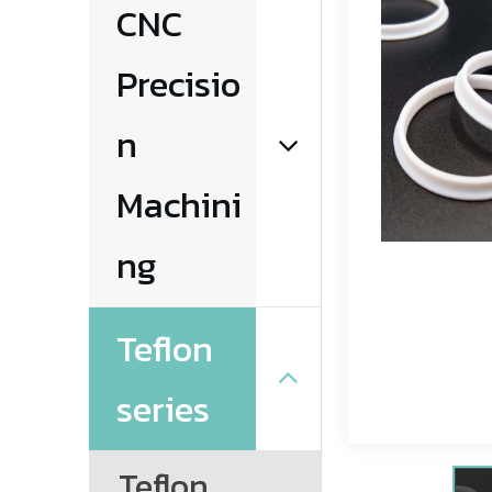
CNC 
Precisio
n 
Machini
ng
Teflon 
series
Teflon 