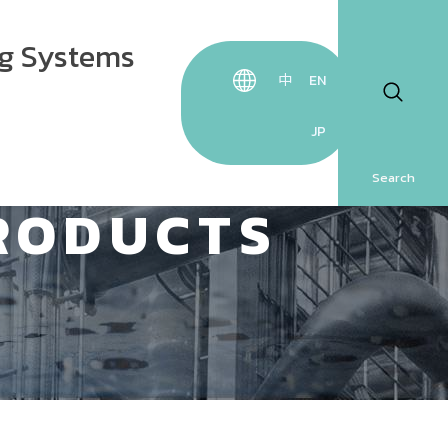
ng Systems
中
EN
JP
 water 
Search
g pipe 
RODUCTS
on
e water 
g 
 
e 