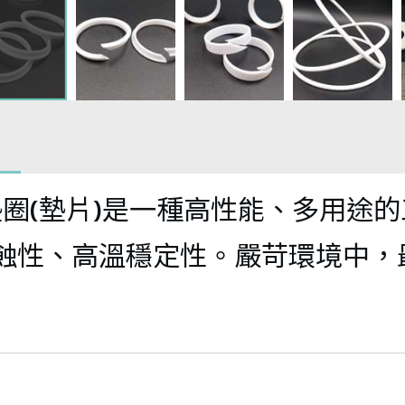
temperature 
(GB8624B1 
Teflon 
resistant 
level 
Teflon 
preformed 
telescopic 
combustion t
conveyor 
bellows
duct(-30℃/+12
roller/bearing
LT-428 High 
Teflon 
0℃) 
temperature 
Teflon stirring 
preformed 
圈(墊片)是一種高性能、多用途
LT-412 High 
resistant 
rod
tube
蝕性、高溫穩定性。嚴苛環境中，
temperature 
insulation 
Teflon 
Metal bellows 
resistant 
duct(-70°C/+3
ball/elliptical 
lined with 
aluminum foil 
00°C) 
ball
Teflon
duct(-30℃/+15